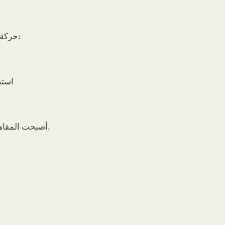
حركة القهوة المختصة (الموجة الثالثة) غيّرت ثقافة القهوة العالمية:
استخ
أصبحت المقاهي والمحامص المختصة توفر تجارب تذوق مميزة حول العالم.