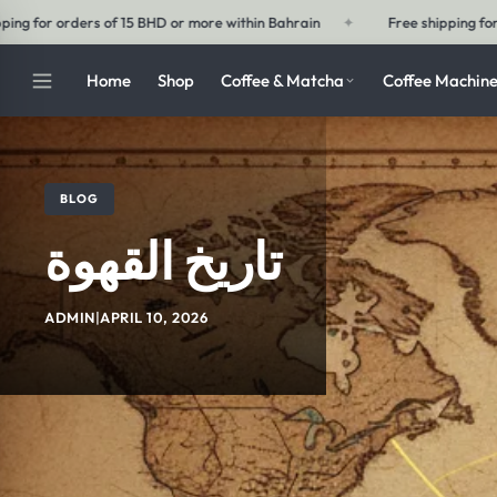
Free shipping for orders of 30 BHD or more outside Bahrain
✦
Fr
Home
Shop
Coffee & Matcha
Coffee Machine
BLOG
تاريخ القهوة
ADMIN
|
APRIL 10, 2026