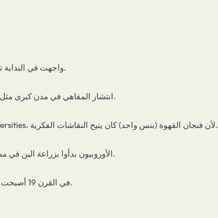
واجهت في البداية تحفظًا دينيًا، حتى تذوّقها البابا كلمنت الثامن وأعلن مباركته لها.
انتشار المقاهي في مدن كبرى مثل البندقية، لندن، باريس وأصبحت مراكز للنقاش وتبادل الأخبار.
سُمّيت بعض مقاهي بريطانيا بـ “جامعات البنس” penny universities، لأن فنجان القهوة (بنس واحد) كان يتيح النقاشات الفكرية.
الأوروبيون بدأوا بزراعة البن في مستعمراتهم في آسيا وأفريقيا والأمريكتين خلال القرنين 17 و18.
في القرن 19 أصبحت القهوة سلعة عالمية استراتيجية ومشروبًا يوميًا لملايين البشر.