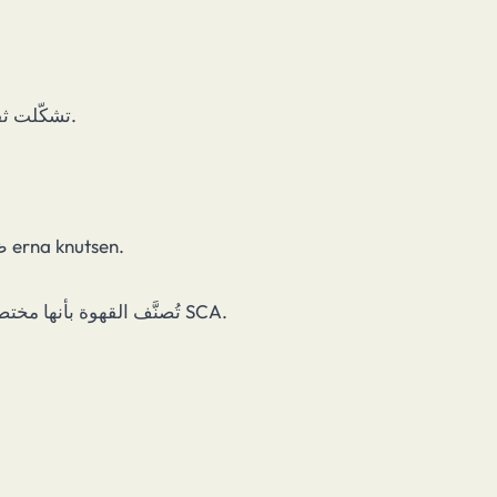
تشكّلت ثقافة قهوة عالمية موحدة مع استمرار انتشار المقاهي الحديثة.
ظهر مصطلح القهوة المختصة عام 1974 على يد إيرنا كنوتسن erna knutsen.
تُصنَّف القهوة بأنها مختصة إذا حصلت على 80 نقطة فأعلى من أصل 100 وفق معايير SCA.