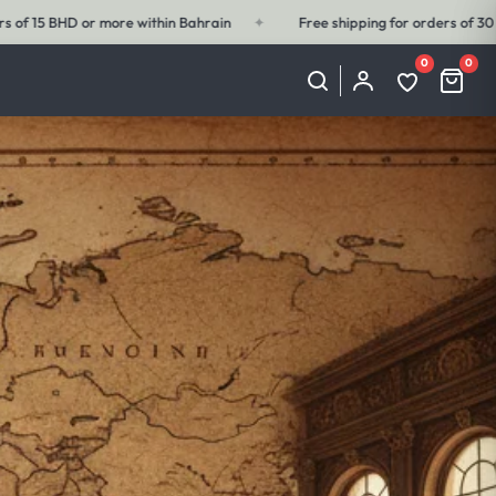
ping for orders of 30 BHD or more outside Bahrain
✦
Free shipping f
0
0
My
Wishlist
Cart
Account
(0
(0
items)
items)