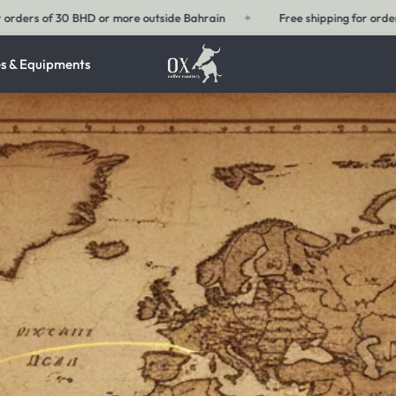
ee shipping for orders of 15 BHD or more within Bahrain
✦
Free ship
s & Equipments