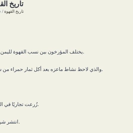
تاريخ الق
e
/
تاريخ القهوة
يختلف المؤرخون بين نسب القهوة لليمن أو إثيوبيا، لكن الأغلبية ترجّح موطنها الأصلي: مرتفعات إثيوبيا.
الأسطورة: الراعي كالدي Kaldi the Goatherd والذي لاحظ نشاط ماعزه بعد أكل ثمار حمراء من شجيرات البن.
زُرعت تجاريًا في اليمن في القرن 15، والمتصوفة استخدموها للسهر أثناء العبادة.
انتشر شرب القهوة في الجزيرة العربية والشرق الأوسط في القرن 16.